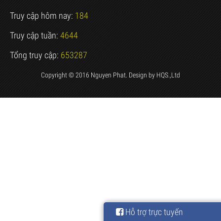
Truy cập hôm nay:
184
Truy cập tuần:
4644
Tổng truy cập:
653287
Copyright © 2016 Nguyen Phat. Design by
HQS.,Ltd
Hỗ trợ trực tuyến