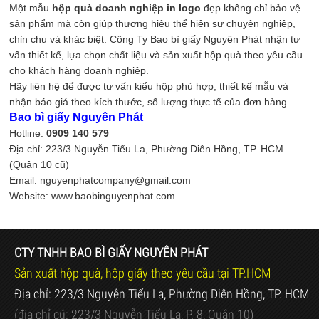
Một mẫu
hộp quà doanh nghiệp in logo
đẹp không chỉ bảo vệ
sản phẩm mà còn giúp thương hiệu thể hiện sự chuyên nghiệp,
chỉn chu và khác biệt. Công Ty Bao bì giấy Nguyên Phát nhận tư
vấn thiết kế, lựa chọn chất liệu và sản xuất hộp quà theo yêu cầu
cho khách hàng doanh nghiệp.
Hãy liên hệ để được tư vấn kiểu hộp phù hợp, thiết kế mẫu và
nhận báo giá theo kích thước, số lượng thực tế của đơn hàng.
Bao bì giấy Nguyên Phát
Hotline:
0909 140 579
Địa chỉ: 223/3 Nguyễn Tiểu La, Phường Diên Hồng, TP. HCM.
(Quận 10 cũ)
Email: nguyenphatcompany@gmail.com
Website: www.baobinguyenphat.com
CTY TNHH BAO BÌ GIẤY NGUYÊN PHÁT
Sản xuất hộp quà, hộp giấy theo yêu cầu tại TP.HCM
Địa chỉ: 223/3 Nguyễn Tiểu La, Phường Diên Hồng, TP. HCM
(địa chỉ cũ:
223/3 Nguyễn Tiểu La, P. 8, Quận 10)