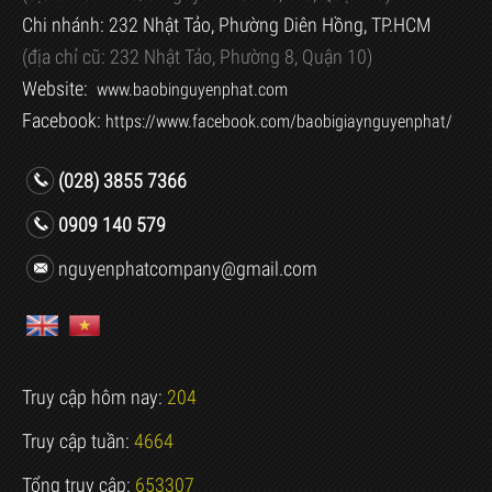
Chi nhánh: 232 Nhật Tảo, Phường Diên Hồng, TP.HCM
(địa chỉ cũ:
232 Nhật Tảo, Phường 8, Quận 10)
Website:
www.baobinguyenphat.com
Facebook:
https://www.facebook.com/baobigiaynguyenphat/
(028) 3855 7366
0909 140 579
nguyenphatcompany@gmail.com
Truy cập hôm nay:
204
Truy cập tuần:
4664
Tổng truy cập:
653307